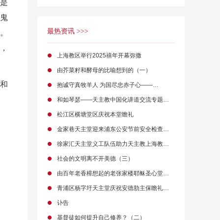
但是
鬼
最热资讯 >>>
。
，
上海教区举行2025禧年开幕弥撒
由芥菜籽和酵母的比喻想到的（一）
庭和
抱诚守真牧羊人 为国尽忠赤子心——…
和如琴瑟——天主教中国化讲道交流专题…
松江区横塘堂区庆祝本堂瞻礼
金家巷天主堂迎来浦东公安节前安全检查…
徐家汇天主堂义工队伍助力天主教上海教…
社会的文明离不开美德（三）
由百年老香樟想起的老张家楼耶稣圣心堂…
青浦区杨字圩天主堂庆祝安德肋主保瞻礼…
讣告
基督徒如何提升自己修养？（二）