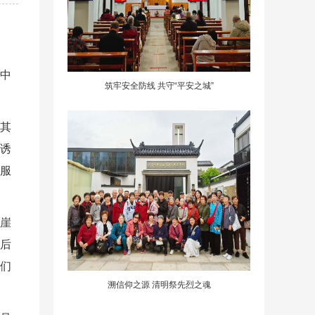
道中
筑牢安全防线 共守“平安之城”
在其
诱
服
崖
然后
们
溯信仰之源 清明祭先烈之魂