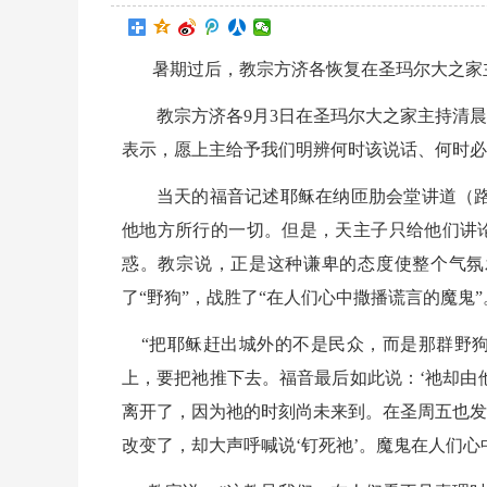
暑期过后，教宗方济各恢复在圣玛尔大之家
教宗方济各
9月3日在圣玛尔大之家主持清
表示，愿上主给予我们明辨何时该说话、何时必
当天的福音记述耶稣在纳匝肋会堂讲道（
他地方所行的一切。但是，天主子只给他们讲论
惑。教宗说，正是这种谦卑的态度使整个气氛
了“野狗”，战胜了“在人们心中撒播谎言的魔鬼”
“把耶稣赶出城外的不是民众，而是那群野狗
上，要把祂推下去。福音最后如此说：‘祂却由
离开了，因为祂的时刻尚未来到。在圣周五也发
改变了，却大声呼喊说‘钉死祂’。魔鬼在人们心