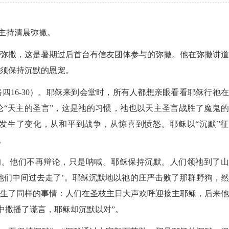
主持清晨弥撒。
晨弥撒，这是暑期过后首台有信友团体参与的弥撒。他在弥撒讲
须保持沉默的恩宠。
路四
16-30）。耶稣来到会堂时，所有人都想亲眼看看耶稣行祂
“天主的圣言”，这是祂的习惯，祂也以天主圣言战胜了魔鬼的
发生了变化，从和平到战争，从惊喜到愤怒。耶稣以“沉默”征
。
。他们不再辩论，只是呐喊。耶稣保持沉默。人们领祂到了山
他们中间过去走了’。耶稣沉默地以祂的庄严击败了那群野狗，
生了同样的事情：人们在圣枝主日大声欢呼迎接主耶稣，后来他
中撒播了谎言，耶稣却沉默以对”。