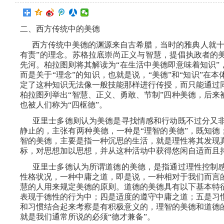
二、西方传统中的美德
西方传统中美德的渊源来自古希腊，当时的雅典人就
有责”的理念。苏格拉底崇尚正义与智慧，提倡执政者的美
先河。柏拉图则将其解读为“在生活中美德即意味着知识”
而是关于“理念”的知识，也就是说，“美德”和“知识”在
定了这种知识无法像一般技能那样进行传授，而只能通过
柏拉图列举出“智慧、正义、勇敢、节制”四种美德，后来
也被人们称为“四枢德”。
亚里士多德则认为美德是寻找情感和行动既不过分又
静止的，主张有两种美德，一种是
“理智的美德”，既知德
智的美德，主要是指一种沉思的生活，就是理性将其发现
标，对思想加以思想，并从这种活动中获得悠闲自适而且
亚里士多德认为所谓道德的美德，是指通过理性控制
性格状况，一种中庸之道，即是说，一种相对于我们而言
慧的人用来规定美德的原则。道德的美德具有以下基本特
表现于德性的行为中；四是适度的遵守中庸之道；五是习
和习惯结合起来考察是有积极意义的，理智的美德和道德
就是我们通常所说的必须
“德才兼备”。