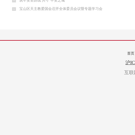
筑牢安全防线 共守“平安之城”
宝山区天主教爱国会召开全体委员会议暨专题学习会
首页
转载
沪IC
互联