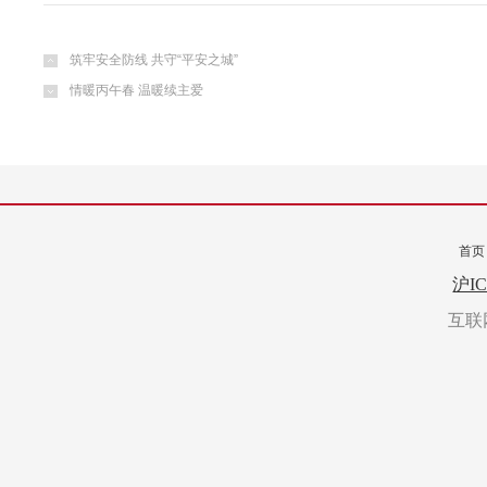
筑牢安全防线 共守“平安之城”
情暖丙午春 温暖续主爱
首页
转载
沪IC
互联