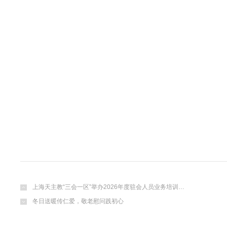
上海天主教“三会一区”举办2026年度驻会人员业务培训…
冬日送暖传仁爱，敬老慰问践初心