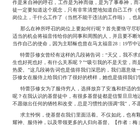
作是来自神的呼召，工作是为神而做，是为了事奉神，而
徒一定要知道这个观念，只有非常清楚地知道自己工作（
岗位上，干什么工作了（当然不能干违法的工作啦），也
那么在神所呼召的岗位上要如何行呢？首先要恪守尽
适当的机会将福音传给你的同事和周围的人，并且要不断
当作自己的使命，因为主耶稣也曾在马太福音28：19节中
特蕾莎修女曾经有这样的几段祷告词：“天父，我不求
生也好死也好，有什么关系呢？”“吸引我的不是天堂，而
热爱。”这几段祷告词也是值得我们深思的，我们愿意做
莎修女在服侍上给我们作了很好的榜样，她也是值得我们
特蕾莎修女为了服侍穷人，选择放弃了安逸和舒适的
呢？在我认识的基督徒中，有很多基督徒都是信誓旦旦地
不愿做出任何的牺牲和改变，总是习惯性的强调“我”，不
求主怜悯，使基督在我们里面活着。不仅如此，也有
耀神、服侍神，以及带领更多的人归向基督。【作者：梅 |