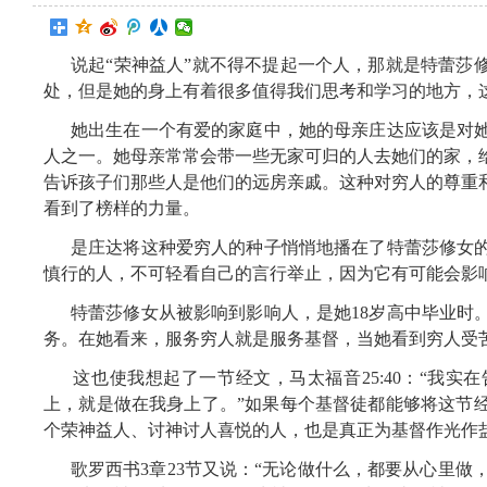
说起“荣神益人”就不得不提起一个人，那就是特蕾莎
处，但是她的身上有着很多值得我们思考和学习的地方，
她出生在一个有爱的家庭中，她的母亲庄达应该是对
人之一。她母亲常常会带一些无家可归的人去她们的家，
告诉孩子们那些人是他们的远房亲戚。这种对穷人的尊重
看到了榜样的力量。
是庄达将这种爱穷人的种子悄悄地播在了特蕾莎修女的
慎行的人，不可轻看自己的言行举止，因为它有可能会影
特蕾莎修女从被影响到影响人，是她18岁高中毕业时
务。在她看来，服务穷人就是服务基督，当她看到穷人受
这也使我想起了一节经文，马太福音25:40：“我
上，就是做在我身上了。”如果每个基督徒都能够将这节
个荣神益人、讨神讨人喜悦的人，也是真正为基督作光作
歌罗西书3章23节又说：“无论做什么，都要从心里做，