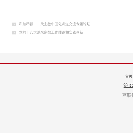
和如琴瑟——天主教中国化讲道交流专题论坛
党的十八大以来宗教工作理论和实践创新
首页
转载
沪IC
互联