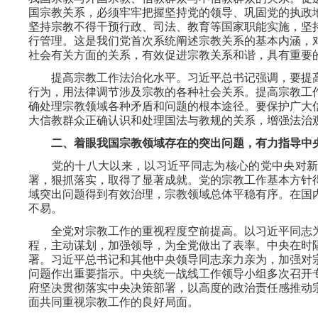
国宗教关系，必须牢牢把握坚持党的领导、巩固党的执政
坚持宗教不得干预行政、司法、教育等国家职能实施，坚
行管理。这是我们党首次系统阐述宗教关系的基本内涵，
社会有关方面的关系，有效促进宗教关系和谐，具有重要
提高宗教工作法治化水平。习近平总书记强调，要提高
行为，用法律调节涉及宗教的各种社会关系。提高宗教工
确处理宗教领域各种矛盾和问题的根本途径。要保护广大
大信教群众正确认识和处理国法与教规的关系，增强法治
二、着眼我国宗教领域存在的突出问题，有力指导中
党的十八大以来，以习近平同志为核心的党中央对新
署，狠抓落实，取得了显著成就。党的宗教工作基本方针
域突出问题得到有效治理，宗教领域总体平稳有序。在国
不易。
全党对宗教工作的重视程度空前提高。以习近平同志为
程，主动谋划，加强领导，为全党做出了表率。中央在时隔
署。习近平总书记和其他中央领导同志亲力亲为，加强对
问题作出重要指示。中央统一战线工作领导小组多次召开
府坚决贯彻落实中央决策部署，以高度的政治责任感推动
面共同重视宗教工作的良好局面。