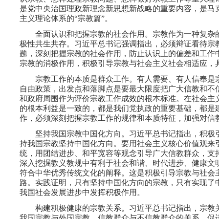
是党中央治国理政新理念新思想新战略的重要内容，是马
主义理论体系的“宗教篇”。
全面认识和把握宗教的社会作用。宗教作为一种复杂的
极性共生共存。习近平总书记强调指出，必须辩证看待宗
题，深刻把握宗教的社会作用，防止认识上的偏差和工作
宗教的消极作用，积极引导宗教与社会主义社会相适应，
宗教工作的本质是群众工作。有人需要、有人信奉是宗
自由政策，出发点和落脚点是要最大限度把广大信教和不
和政府周围作为评价宗教工作成效的根本标准。在社会主
的根本利益是一致的，都是我们党执政的重要基础，都是
作，必须深刻把握宗教工作的规律和本质特征，加强对信
坚持我国宗教中国化方向。习近平总书记指出，积极引
持我国宗教坚持中国化方向。要用社会主义核心价值观来
统，用团结进步、和平宽容等观念引导广大信教群众，支
深入挖掘教义教规中有利于社会和谐、时代进步、健康文
符合中华优秀传统文化的阐释。这是积极引导宗教与社会
路。实践证明，只有坚持中国化方向的宗教，只有实现了
我国社会发展进步中发挥积极作用。
构建积极健康的宗教关系。习近平总书记指出，宗教关
我国宗教与外国宗教、信教群众与不信教群众的关系。促