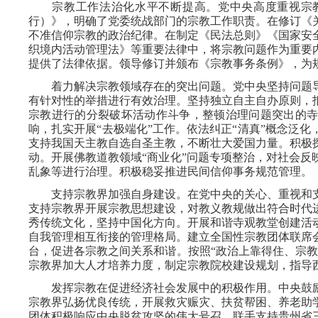
宗教工作法治化水平不断提高。党中央高度重视宗教
行）》，明确了党委统战部门的宗教工作职责。在修订《
不准信仰宗教的政治纪律。在制定《民法总则》《国家安
织境内活动管理法》等重要法律中，将宗教问题作为重要
提供了法律依据。领导修订并颁布《宗教事务条例》，为
着力解决宗教领域存在的突出问题。党中央坚持问题导
有针对性的举措进行有效治理。坚持独立自主自办原则，
宗教进行的分裂破坏活动作斗争，整顿治理问题突出的
响，扎实开展“去极端化”工作。依法纠正“清真”概念泛
支持我国天主教自选自圣主教，不断壮大爱国力量。积极
动。开展佛教道教领域“商业化”问题专项整治，对社会反
乱象等进行治理。积极稳妥推进民间信仰事务规范管理。
支持宗教界加强自身建设。在党中央的关心、重视和支
支持宗教界开展宗教思想建设，对教义教规做出符合时代
秀传统文化，坚持中国化方向。开展和谐寺观教堂创建活
自我管理相互衔接的管理格局。建立全国性宗教团体联席
台，促进各宗教之间关系和谐。按照“政治上靠得住、宗教
宗教界加大人才培养力度，制定宗教院校建设规划，指导
发挥宗教在促进经济社会发展中的积极作用。中央鼓励
宗教界弘扬优良传统，开展救灾赈灾、扶贫帮困、养老助
团体积极响应中央脱贫攻坚的伟大号召，联手支持贵州省