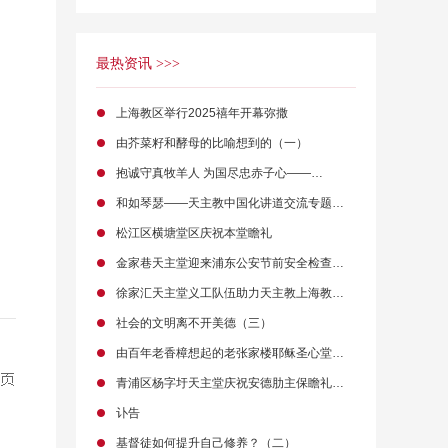
最热资讯 >>>
上海教区举行2025禧年开幕弥撒
由芥菜籽和酵母的比喻想到的（一）
抱诚守真牧羊人 为国尽忠赤子心——…
和如琴瑟——天主教中国化讲道交流专题…
松江区横塘堂区庆祝本堂瞻礼
金家巷天主堂迎来浦东公安节前安全检查…
徐家汇天主堂义工队伍助力天主教上海教…
社会的文明离不开美德（三）
由百年老香樟想起的老张家楼耶稣圣心堂…
青浦区杨字圩天主堂庆祝安德肋主保瞻礼…
讣告
基督徒如何提升自己修养？（二）