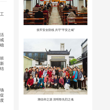
点工
筑牢安全防线 共守“平安之城”
育活
戒
稳
班
新
结
场
促
溯信仰之源 清明祭先烈之魂
度