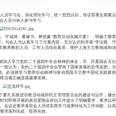
会人员学习会，深化理论学习，统一思想认识，传达部署近期重
会人员50余人参与学习。
规、守戒律、重修为、树形象”教育活动实施方案》，明确了教
。与会人员认真学习了方案内容，充分认识到开展“学法规、守
主教界教职人员、工作人员综合素质，维护上海天主教领域和谐
期深入学习党的二十届四中全会精神的体会，市、区爱国会五位
一致认为，党的二十届四中全会擘画了国家发展的宏伟蓝图，为
循。必须将学习贯彻全会精神与推动我国天主教中国化实践紧密
终沿着正确道路健康发展。
了要扎实推进宗教活动场所民主管理委员会的建设与运作，健全
时对即将开展的基层爱国会评估工作提出了明确要求，要求以评
。会议还要求各驻会人员切实将学习成果转化为工作动能，以高
要求落到实处、取得实效。