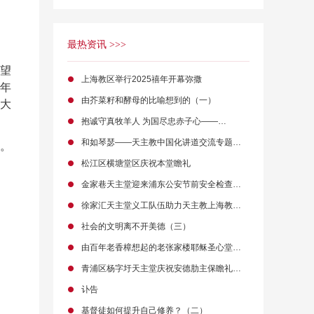
最热资讯 >>>
望
上海教区举行2025禧年开幕弥撒
年
由芥菜籽和酵母的比喻想到的（一）
六大
抱诚守真牧羊人 为国尽忠赤子心——…
和如琴瑟——天主教中国化讲道交流专题…
。
松江区横塘堂区庆祝本堂瞻礼
金家巷天主堂迎来浦东公安节前安全检查…
徐家汇天主堂义工队伍助力天主教上海教…
社会的文明离不开美德（三）
由百年老香樟想起的老张家楼耶稣圣心堂…
青浦区杨字圩天主堂庆祝安德肋主保瞻礼…
讣告
基督徒如何提升自己修养？（二）