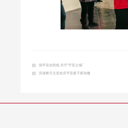
筑牢安全防线 共守“平安之城”
宫保桥天主堂欢庆平安夜子夜弥撒