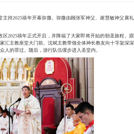
天主堂主持2025禧年开幕弥撒。弥撒由顾张军神父、谢慧敏神父襄
教区2025禧年正式开启，并降福了大家即将开始的朝圣旅程。
家汇主教座堂大门前。沈斌主教带领全体神长教友向十字架深深
众人的罪过。随后，游行队伍缓步进入圣堂内。