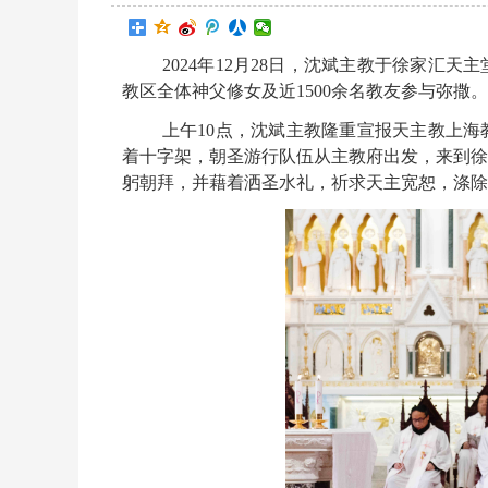
2024年12月28日，沈斌主教于徐家汇
教区全体神父修女及近1500余名教友参与弥撒。
上午10点，沈斌主教隆重宣报天主教上海
着十字架，朝圣游行队伍从主教府出发，来到徐
躬朝拜，并藉着洒圣水礼，祈求天主宽恕，涤除