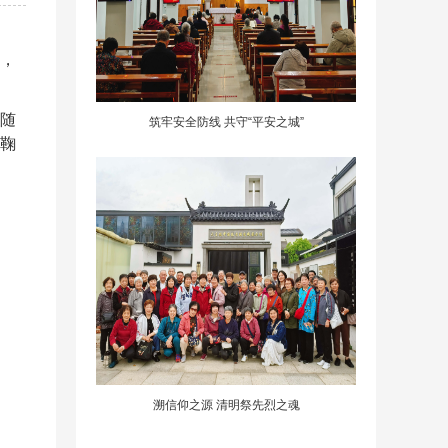
礼，
跟随
筑牢安全防线 共守“平安之城”
鞠
溯信仰之源 清明祭先烈之魂