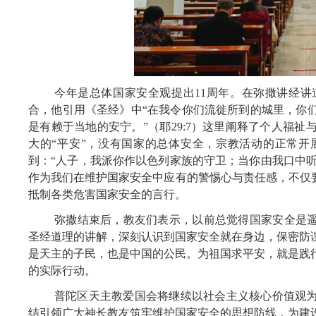
今年是总体国家安全观提出11周年。在弥撒讲经
合，他引用《圣经》中“在我令你们流徙所到的城里，你
是有赖于当地的安宁。”（耶29:7）这里阐释了个人福
大的“平安”，没有国家的总体安全，宗教活动的正常
到：“人子，我派你作以色列家族的守卫；当你由我口中听到
作为我们在维护国家安全中应有的警惕心与责任感，不仅要
抵制各类危害国家安全的言行。
弥撒结束后，教友们表示，以前总觉得国家安全是遥
圣经道理的讲解，深刻认识到国家安全就在身边，保密防
是天主的子民，也是中国的公民。为祖国求平安，就是践
的实际行动。
普陀区天主教爱国会将继续以社会主义核心价值观
结引领广大神长教友筑牢维护国家安全的思想防线，为建