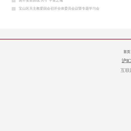
筑牢安全防线 共守“平安之城”
宝山区天主教爱国会召开全体委员会议暨专题学习会
首页
转载
沪IC
互联