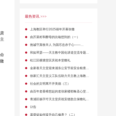
最热资讯 >>>
上海教区举行2025禧年开幕弥撒
肃
由芥菜籽和酵母的比喻想到的（一）
天主
抱诚守真牧羊人 为国尽忠赤子心——…
和如琴瑟——天主教中国化讲道交流专题…
命
松江区横塘堂区庆祝本堂瞻礼
做
金家巷天主堂迎来浦东公安节前安全检查…
徐家汇天主堂义工队伍助力天主教上海教…
社会的文明离不开美德（三）
由百年老香樟想起的老张家楼耶稣圣心堂…
青浦区杨字圩天主堂庆祝安德肋主保瞻礼…
讣告
基督徒如何提升自己修养？（二）