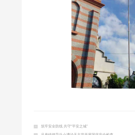
筑牢安全防线 共守“平安之城”
吕巷镇领导赴小漕泾天主堂开展国庆安全检查