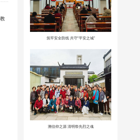
长教
筑牢安全防线 共守“平安之城”
溯信仰之源 清明祭先烈之魂