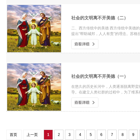
社会的文明离不开美德（二）
二、西方传统中的美德 西方传统中美德
提出“帮助城邦，人人有责”的理念。苏格
社会的文明离不开美德（一）
在悠久的历史长河中，人类逐渐脱离野蛮
导。在建立人类社群的过程中，为了维系
首页
上一页
1
2
3
4
5
6
7
8
9